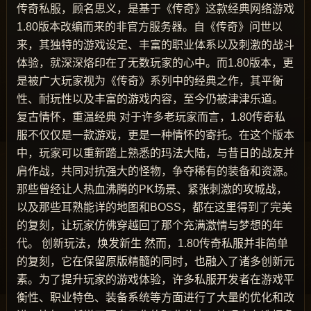
传奇私服，顾名思义，是基于《传奇》这款经典网络游戏
1.80版本改编而来的非官方服务器。自《传奇》问世以
来，其独特的游戏设定、丰富的职业体系以及刺激的战斗
体验，就深深烙印在了无数玩家的心中。而1.80版本，更
是被广大玩家视为《传奇》系列中的经典之作，其平衡
性、耐玩性以及丰富的游戏内容，至今仍被津津乐道。
复古情怀，重温经典 对于许多老玩家而言，1.80传奇私
服不仅仅是一款游戏，更是一种情怀的寄托。在这个版本
中，玩家可以重新踏上熟悉的玛法大陆，与昔日的战友并
肩作战，共同对抗强大的怪物，争夺稀有的装备和资源。
那些曾经让人热血沸腾的PK场景、紧张刺激的攻城战，
以及那些耳熟能详的地图和BOSS，都在这里得到了完美
的复刻，让玩家仿佛穿越回了那个充满激情与梦想的年
代。 创新玩法，焕发新生 然而，1.80传奇私服并非简单
的复刻，它在保留原版精髓的同时，也融入了诸多创新元
素。为了提升玩家的游戏体验，许多私服开发者在游戏平
衡性、职业特色、装备系统等方面进行了大量的优化和改