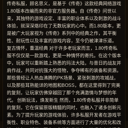
传奇私服，顾名思义，是基于《传奇》这款经典网络游戏
1.80版本改编而来的非官方服务器。自《传奇》问世以
来，其独特的游戏设定、丰富的职业体系以及刺激的战斗
体验，就深深烙印在了无数玩家的心中。而1.80版本，更
是被广大玩家视为《传奇》系列中的经典之作，其平衡
性、耐玩性以及丰富的游戏内容，至今仍被津津乐道。
复古情怀，重温经典 对于许多老玩家而言，1.80传奇私
服不仅仅是一款游戏，更是一种情怀的寄托。在这个版本
中，玩家可以重新踏上熟悉的玛法大陆，与昔日的战友并
肩作战，共同对抗强大的怪物，争夺稀有的装备和资源。
那些曾经让人热血沸腾的PK场景、紧张刺激的攻城战，
以及那些耳熟能详的地图和BOSS，都在这里得到了完美
的复刻，让玩家仿佛穿越回了那个充满激情与梦想的年
代。 创新玩法，焕发新生 然而，1.80传奇私服并非简单
的复刻，它在保留原版精髓的同时，也融入了诸多创新元
素。为了提升玩家的游戏体验，许多私服开发者在游戏平
衡性、职业特色、装备系统等方面进行了大量的优化和改