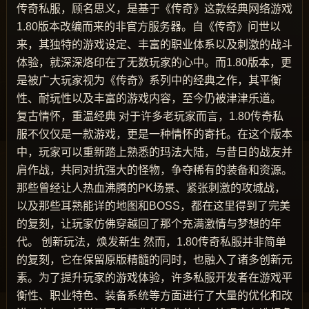
传奇私服，顾名思义，是基于《传奇》这款经典网络游戏
1.80版本改编而来的非官方服务器。自《传奇》问世以
来，其独特的游戏设定、丰富的职业体系以及刺激的战斗
体验，就深深烙印在了无数玩家的心中。而1.80版本，更
是被广大玩家视为《传奇》系列中的经典之作，其平衡
性、耐玩性以及丰富的游戏内容，至今仍被津津乐道。
复古情怀，重温经典 对于许多老玩家而言，1.80传奇私
服不仅仅是一款游戏，更是一种情怀的寄托。在这个版本
中，玩家可以重新踏上熟悉的玛法大陆，与昔日的战友并
肩作战，共同对抗强大的怪物，争夺稀有的装备和资源。
那些曾经让人热血沸腾的PK场景、紧张刺激的攻城战，
以及那些耳熟能详的地图和BOSS，都在这里得到了完美
的复刻，让玩家仿佛穿越回了那个充满激情与梦想的年
代。 创新玩法，焕发新生 然而，1.80传奇私服并非简单
的复刻，它在保留原版精髓的同时，也融入了诸多创新元
素。为了提升玩家的游戏体验，许多私服开发者在游戏平
衡性、职业特色、装备系统等方面进行了大量的优化和改