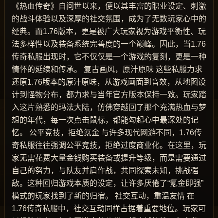
《热血传奇》自问世以来，便以其丰富的职业设定、刺激
的战斗体验以及深厚的社交氛围，成为了无数玩家心中的
经典。而1.76版本，更是被广大玩家视为游戏平衡性、玩
法多样性以及装备系统完善度的一个巅峰。因此，当1.76
传奇私服出现时，它不仅仅是一个游戏的复刻，更是一种
情怀的延续和传承。 复古画风，原汁原味 这些私服力求
还原1.76版本的原汁原味，从游戏画面到音效，从地图设
计到怪物分布，都力求与当年官方版本保持一致。玩家踏
入这片熟悉的玛法大陆，仿佛穿越回了那个充满热血与梦
想的年代，每一次点击鼠标，都能勾起心中最深处的记
忆。 公平竞技，拒绝氪金 与许多现代网游不同，1.76传
奇私服往往强调公平竞技，拒绝过度商业化。在这里，玩
家无需花费大量金钱购买装备或提升等级，而是需要通过
自己的努力，与队友并肩作战，共同探索未知，挑战强
敌。这种回归游戏本质的设定，让许多厌倦了“氪金即强”
模式的玩家找到了新的归宿。 社交互动，重温友情 在
1.76传奇私服中，社交互动同样占据着重要地位。玩家可