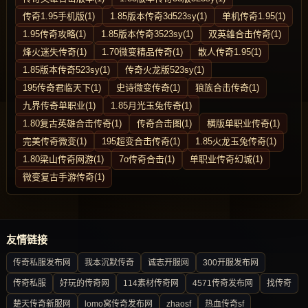
传奇1.95手机版(1)
1.85版本传奇3d523sy(1)
单机传奇1.95(1)
1.95传奇攻略(1)
1.85版本传奇3523sy(1)
双英雄合击传奇(1)
烽火迷失传奇(1)
1.70微变精品传奇(1)
散人传奇1.95(1)
1.85版本传奇523sy(1)
传奇火龙版523sy(1)
195传奇君临天下(1)
史诗微变传奇(1)
狼族合击传奇(1)
九界传奇单职业(1)
1.85月光玉兔传奇(1)
1.80复古英雄合击传奇(1)
传奇合击图(1)
横版单职业传奇(1)
完美传奇微变(1)
195超变合击传奇(1)
1.85火龙玉兔传奇(1)
1.80梁山传奇网游(1)
7o传奇合击(1)
单职业传奇幻城(1)
微变复古手游传奇(1)
友情链接
传奇私服发布网
我本沉默传奇
诚志开服网
300开服发布网
传奇私服
好玩的传奇网
114素材传奇网
4571传奇发布网
找传奇
楚天传奇新服网
lomo窝传奇发布网
zhaosf
热血传奇sf