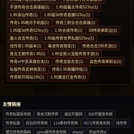
手游传奇合击英雄版(1)
1.85版霸主传奇523sy(1)
1.95诛仙传奇(1)
1.85版3d传奇直播523sy(1)
传奇1.95皓月手机版(1)
传奇三职业合击英雄(1)
1.85版3d传奇523sy(1)
1.95合成传奇(1)
09传奇单职业(1)
最火合击传奇(1)
1.85板传奇世界私服523sy(1)
找传奇1.95版本(1)
毒液传奇微变(1)
传奇合击195手游(1)
复古王朝传奇1.85(1)
1.80全新火龙版传奇手游(1)
传奇sf中变英雄合击(1)
传奇龙版合击(1)
血色传奇单职业(1)
私服传奇武林微变(1)
传奇1.95荣耀终极(1)
传奇新开网站195(1)
1.85魔龙打金传奇(1)
友情链接
传奇私服发布网
我本沉默传奇
诚志开服网
300开服发布网
传奇私服
好玩的传奇网
114素材传奇网
4571传奇发布网
找传奇
楚天传奇新服网
lomo窝传奇发布网
zhaosf
热血传奇sf