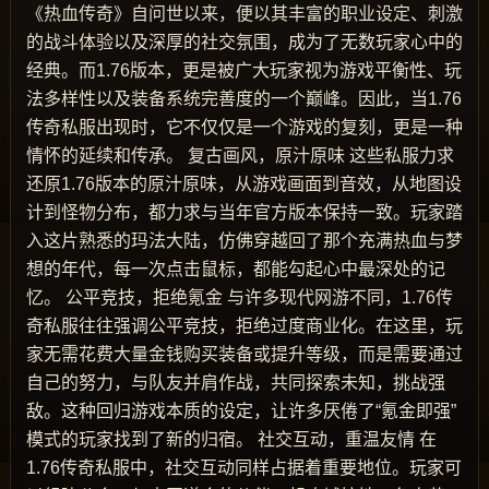
《热血传奇》自问世以来，便以其丰富的职业设定、刺激
的战斗体验以及深厚的社交氛围，成为了无数玩家心中的
经典。而1.76版本，更是被广大玩家视为游戏平衡性、玩
法多样性以及装备系统完善度的一个巅峰。因此，当1.76
传奇私服出现时，它不仅仅是一个游戏的复刻，更是一种
情怀的延续和传承。 复古画风，原汁原味 这些私服力求
还原1.76版本的原汁原味，从游戏画面到音效，从地图设
计到怪物分布，都力求与当年官方版本保持一致。玩家踏
入这片熟悉的玛法大陆，仿佛穿越回了那个充满热血与梦
想的年代，每一次点击鼠标，都能勾起心中最深处的记
忆。 公平竞技，拒绝氪金 与许多现代网游不同，1.76传
奇私服往往强调公平竞技，拒绝过度商业化。在这里，玩
家无需花费大量金钱购买装备或提升等级，而是需要通过
自己的努力，与队友并肩作战，共同探索未知，挑战强
敌。这种回归游戏本质的设定，让许多厌倦了“氪金即强”
模式的玩家找到了新的归宿。 社交互动，重温友情 在
1.76传奇私服中，社交互动同样占据着重要地位。玩家可