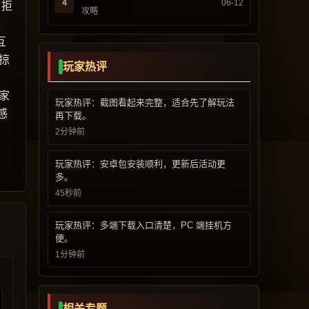
4
06-12
，拒
攻略
，
互
掠
玩家热评
家
玩家热评：截图看起来完整，适合先了解玩法
感
再下载。
2分钟前
玩家热评：安卓包安装顺利，更新后活动更
多。
45秒前
玩家热评：多端下载入口清楚，PC 端挂机方
便。
1分钟前
相关专题