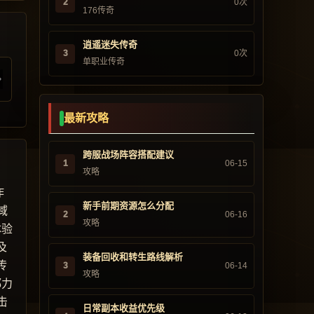
2
0次
176传奇
逍遥迷失传奇
3
0次
单职业传奇
最新攻略
跨服战场阵容搭配建议
1
06-15
攻略
作
新手前期资源怎么分配
域
2
06-16
攻略
体验
及
装备回收和转生路线解析
传
3
06-14
攻略
都力
击
日常副本收益优先级