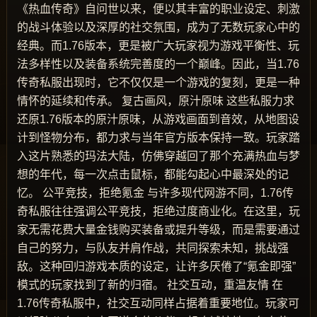
《热血传奇》自问世以来，便以其丰富的职业设定、刺激
的战斗体验以及深厚的社交氛围，成为了无数玩家心中的
经典。而1.76版本，更是被广大玩家视为游戏平衡性、玩
法多样性以及装备系统完善度的一个巅峰。因此，当1.76
传奇私服出现时，它不仅仅是一个游戏的复刻，更是一种
情怀的延续和传承。 复古画风，原汁原味 这些私服力求
还原1.76版本的原汁原味，从游戏画面到音效，从地图设
计到怪物分布，都力求与当年官方版本保持一致。玩家踏
入这片熟悉的玛法大陆，仿佛穿越回了那个充满热血与梦
想的年代，每一次点击鼠标，都能勾起心中最深处的记
忆。 公平竞技，拒绝氪金 与许多现代网游不同，1.76传
奇私服往往强调公平竞技，拒绝过度商业化。在这里，玩
家无需花费大量金钱购买装备或提升等级，而是需要通过
自己的努力，与队友并肩作战，共同探索未知，挑战强
敌。这种回归游戏本质的设定，让许多厌倦了“氪金即强”
模式的玩家找到了新的归宿。 社交互动，重温友情 在
1.76传奇私服中，社交互动同样占据着重要地位。玩家可