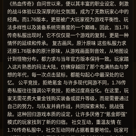
《热血传奇》自问世以来，便以其丰富的职业设定、刺激
的战斗体验以及深厚的社交氛围，成为了无数玩家心中的
经典。而1.76版本，更是被广大玩家视为游戏平衡性、玩
法多样性以及装备系统完善度的一个巅峰。因此，当1.76
传奇私服出现时，它不仅仅是一个游戏的复刻，更是一种
情怀的延续和传承。 复古画风，原汁原味 这些私服力求
还原1.76版本的原汁原味，从游戏画面到音效，从地图设
计到怪物分布，都力求与当年官方版本保持一致。玩家踏
入这片熟悉的玛法大陆，仿佛穿越回了那个充满热血与梦
想的年代，每一次点击鼠标，都能勾起心中最深处的记
忆。 公平竞技，拒绝氪金 与许多现代网游不同，1.76传
奇私服往往强调公平竞技，拒绝过度商业化。在这里，玩
家无需花费大量金钱购买装备或提升等级，而是需要通过
自己的努力，与队友并肩作战，共同探索未知，挑战强
敌。这种回归游戏本质的设定，让许多厌倦了“氪金即强”
模式的玩家找到了新的归宿。 社交互动，重温友情 在
1.76传奇私服中，社交互动同样占据着重要地位。玩家可