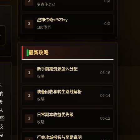
2
0次
变态传奇sf
战神传奇sf523sy
3
0次
180传奇
最新攻略
新手前期资源怎么分配
1
06-16
攻略
不
装备回收和转生路线解析
的
2
06-14
攻略
级
从
日常副本收益优先级
些
3
06-12
攻略
技
与
行会攻城报名与奖励说明