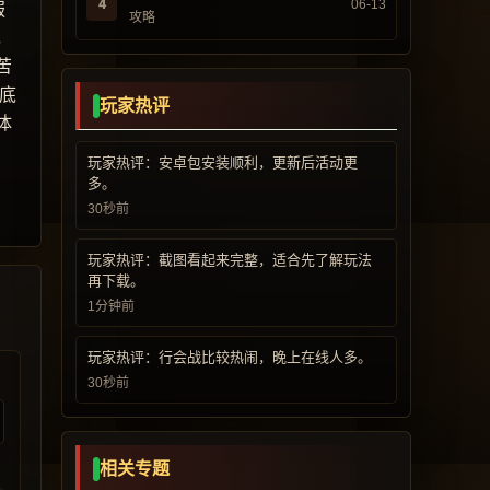
4
06-13
服
攻略
，
苦
底
玩家热评
体
玩家热评：安卓包安装顺利，更新后活动更
多。
30秒前
玩家热评：截图看起来完整，适合先了解玩法
再下载。
1分钟前
玩家热评：行会战比较热闹，晚上在线人多。
30秒前
相关专题