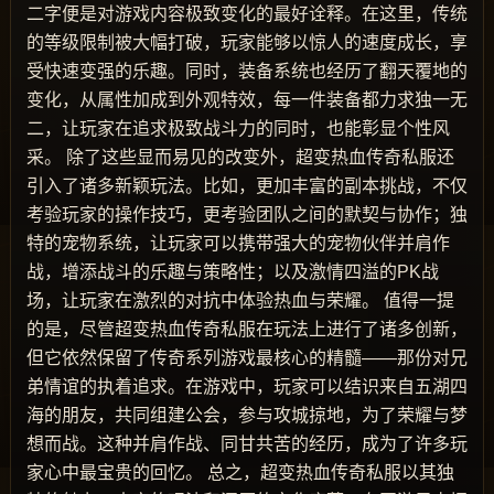
二字便是对游戏内容极致变化的最好诠释。在这里，传统
的等级限制被大幅打破，玩家能够以惊人的速度成长，享
受快速变强的乐趣。同时，装备系统也经历了翻天覆地的
变化，从属性加成到外观特效，每一件装备都力求独一无
二，让玩家在追求极致战斗力的同时，也能彰显个性风
采。 除了这些显而易见的改变外，超变热血传奇私服还
引入了诸多新颖玩法。比如，更加丰富的副本挑战，不仅
考验玩家的操作技巧，更考验团队之间的默契与协作；独
特的宠物系统，让玩家可以携带强大的宠物伙伴并肩作
战，增添战斗的乐趣与策略性；以及激情四溢的PK战
场，让玩家在激烈的对抗中体验热血与荣耀。 值得一提
的是，尽管超变热血传奇私服在玩法上进行了诸多创新，
但它依然保留了传奇系列游戏最核心的精髓——那份对兄
弟情谊的执着追求。在游戏中，玩家可以结识来自五湖四
海的朋友，共同组建公会，参与攻城掠地，为了荣耀与梦
想而战。这种并肩作战、同甘共苦的经历，成为了许多玩
家心中最宝贵的回忆。 总之，超变热血传奇私服以其独