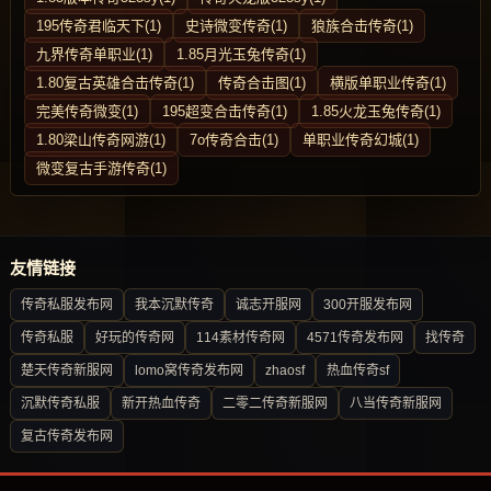
195传奇君临天下(1)
史诗微变传奇(1)
狼族合击传奇(1)
九界传奇单职业(1)
1.85月光玉兔传奇(1)
1.80复古英雄合击传奇(1)
传奇合击图(1)
横版单职业传奇(1)
完美传奇微变(1)
195超变合击传奇(1)
1.85火龙玉兔传奇(1)
1.80梁山传奇网游(1)
7o传奇合击(1)
单职业传奇幻城(1)
微变复古手游传奇(1)
友情链接
传奇私服发布网
我本沉默传奇
诚志开服网
300开服发布网
传奇私服
好玩的传奇网
114素材传奇网
4571传奇发布网
找传奇
楚天传奇新服网
lomo窝传奇发布网
zhaosf
热血传奇sf
沉默传奇私服
新开热血传奇
二零二传奇新服网
八当传奇新服网
复古传奇发布网