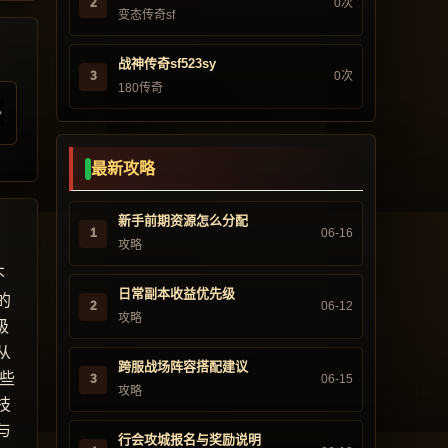
2
0次
变态传奇sf
战神传奇sf523sy
3
0次
180传奇
最新攻略
新手前期资源怎么分配
1
06-16
攻略
不
日常副本收益优先级
的
2
06-12
攻略
级
从
跨服战场阵容搭配建议
些
3
06-15
攻略
技
与
行会攻城报名与奖励说明