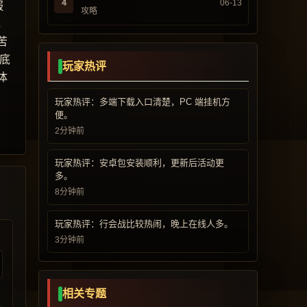
4
06-13
服
攻略
，
苦
底
玩家热评
体
玩家热评：多端下载入口清楚，PC 端挂机方
便。
2分钟前
玩家热评：安卓包安装顺利，更新后活动更
多。
8分钟前
玩家热评：行会战比较热闹，晚上在线人多。
3分钟前
相关专题