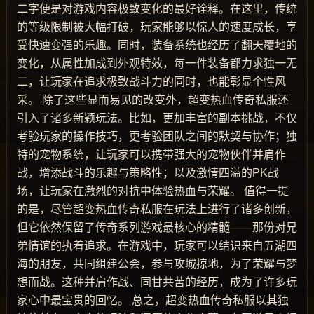
二字便是对游戏内容极致变化的最好诠释。在这里，传统
的等级限制被大幅打破，玩家能够以惊人的速度成长，享
受快速变强的乐趣。同时，装备系统也经历了翻天覆地的
变化，从属性加成到外观特效，每一件装备都力求独一无
二，让玩家在追求极致战斗力的同时，也能彰显个性风
采。 除了这些显而易见的改变外，超变热血传奇私服还
引入了诸多新颖玩法。比如，更加丰富的副本挑战，不仅
考验玩家的操作技巧，更考验团队之间的默契与协作；独
特的宠物系统，让玩家可以携带强大的宠物伙伴并肩作
战，增添战斗的乐趣与策略性；以及激情四溢的PK战
场，让玩家在激烈的对抗中体验热血与荣耀。 值得一提
的是，尽管超变热血传奇私服在玩法上进行了诸多创新，
但它依然保留了传奇系列游戏最核心的精髓——那份对兄
弟情谊的执着追求。在游戏中，玩家可以结识来自五湖四
海的朋友，共同组建公会，参与攻城掠地，为了荣耀与梦
想而战。这种并肩作战、同甘共苦的经历，成为了许多玩
家心中最宝贵的回忆。 总之，超变热血传奇私服以其独