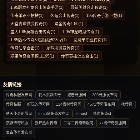
1.95版本神龙合击传奇手游(1)
最新英雄合击传奇(1)
传奇单职业摆摊(1)
久睦合击传奇(1)
195传奇手游下载(1)
天堂青鳞微变传奇(1)
暗金传奇1.80(1)
盛大1.85英雄合击传奇(1)
1.95神龙皓月传奇(1)
1.85版本传奇3d国际版523sy(1)
恶魔单职业传奇(1)
传奇仙皇合击(1)
龙吟决微变传奇(1)
糖果传奇夜间模式195(1)
传奇英雄怎么合击(1)
友情链接
传奇私服发布网
我本沉默传奇
诚志开服网
300开服发布网
传奇私服
好玩的传奇网
114素材传奇网
4571传奇发布网
找传奇
楚天传奇新服网
lomo窝传奇发布网
zhaosf
热血传奇sf
沉默传奇私服
新开热血传奇
二零二传奇新服网
八当传奇新服网
复古传奇发布网