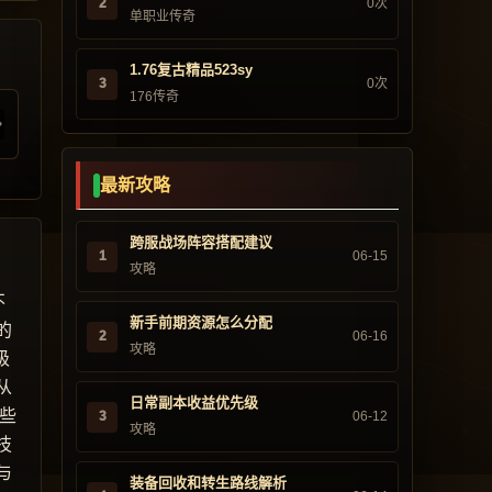
2
0次
单职业传奇
1.76复古精品523sy
3
0次
176传奇
最新攻略
跨服战场阵容搭配建议
1
06-15
攻略
不
新手前期资源怎么分配
的
2
06-16
攻略
级
从
日常副本收益优先级
些
3
06-12
攻略
技
与
装备回收和转生路线解析