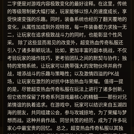
二字便是对游戏内容极致变化的最好诠释。在这里，传统
的等级限制被大幅打破，玩家能够以惊人的速度成长，享
受快速变强的乐趣。同时，装备系统也经历了翻天覆地的
变化，从属性加成到外观特效，每一件装备都力求独一无
二，让玩家在追求极致战斗力的同时，也能彰显个性风
采。 除了这些显而易见的改变外，超变热血传奇私服还
引入了诸多新颖玩法。比如，更加丰富的副本挑战，不仅
考验玩家的操作技巧，更考验团队之间的默契与协作；独
特的宠物系统，让玩家可以携带强大的宠物伙伴并肩作
战，增添战斗的乐趣与策略性；以及激情四溢的PK战
场，让玩家在激烈的对抗中体验热血与荣耀。 值得一提
的是，尽管超变热血传奇私服在玩法上进行了诸多创新，
但它依然保留了传奇系列游戏最核心的精髓——那份对兄
弟情谊的执着追求。在游戏中，玩家可以结识来自五湖四
海的朋友，共同组建公会，参与攻城掠地，为了荣耀与梦
想而战。这种并肩作战、同甘共苦的经历，成为了许多玩
家心中最宝贵的回忆。 总之，超变热血传奇私服以其独