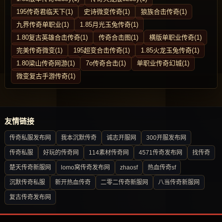
195传奇君临天下(1)
史诗微变传奇(1)
狼族合击传奇(1)
九界传奇单职业(1)
1.85月光玉兔传奇(1)
1.80复古英雄合击传奇(1)
传奇合击图(1)
横版单职业传奇(1)
完美传奇微变(1)
195超变合击传奇(1)
1.85火龙玉兔传奇(1)
1.80梁山传奇网游(1)
7o传奇合击(1)
单职业传奇幻城(1)
微变复古手游传奇(1)
友情链接
传奇私服发布网
我本沉默传奇
诚志开服网
300开服发布网
传奇私服
好玩的传奇网
114素材传奇网
4571传奇发布网
找传奇
楚天传奇新服网
lomo窝传奇发布网
zhaosf
热血传奇sf
沉默传奇私服
新开热血传奇
二零二传奇新服网
八当传奇新服网
复古传奇发布网