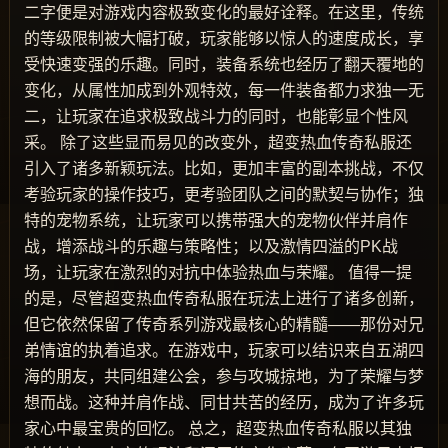
二字便是对游戏内容极致变化的最好诠释。在这里，传统
的等级限制被大幅打破，玩家能够以惊人的速度成长，享
受快速变强的乐趣。同时，装备系统也经历了翻天覆地的
变化，从属性加成到外观特效，每一件装备都力求独一无
二，让玩家在追求极致战斗力的同时，也能彰显个性风
采。 除了这些显而易见的改变外，超变热血传奇私服还
引入了诸多新颖玩法。比如，更加丰富的副本挑战，不仅
考验玩家的操作技巧，更考验团队之间的默契与协作；独
特的宠物系统，让玩家可以携带强大的宠物伙伴并肩作
战，增添战斗的乐趣与策略性；以及激情四溢的PK战
场，让玩家在激烈的对抗中体验热血与荣耀。 值得一提
的是，尽管超变热血传奇私服在玩法上进行了诸多创新，
但它依然保留了传奇系列游戏最核心的精髓——那份对兄
弟情谊的执着追求。在游戏中，玩家可以结识来自五湖四
海的朋友，共同组建公会，参与攻城掠地，为了荣耀与梦
想而战。这种并肩作战、同甘共苦的经历，成为了许多玩
家心中最宝贵的回忆。 总之，超变热血传奇私服以其独