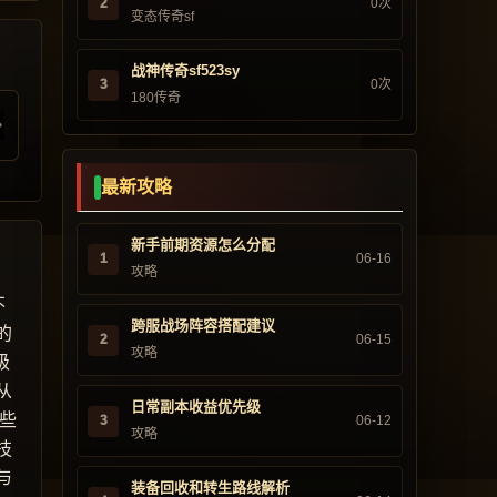
2
0次
变态传奇sf
战神传奇sf523sy
3
0次
180传奇
最新攻略
新手前期资源怎么分配
1
06-16
攻略
不
跨服战场阵容搭配建议
的
2
06-15
攻略
级
从
日常副本收益优先级
些
3
06-12
攻略
技
与
装备回收和转生路线解析