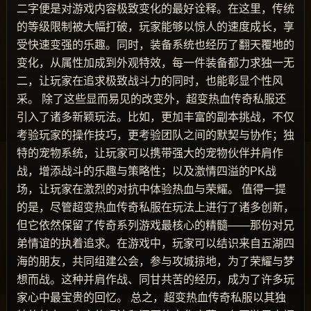
二字便是对游戏内容极致变化的最好诠释。在这里，传统
的等级限制被大幅打破，玩家能够以惊人的速度成长，享
受快速变强的乐趣。同时，装备系统也经历了翻天覆地的
变化，从属性加成到外观特效，每一件装备都力求独一无
二，让玩家在追求极致战斗力的同时，也能彰显个性风
采。 除了这些显而易见的改变外，超变热血传奇私服还
引入了诸多新颖玩法。比如，更加丰富的副本挑战，不仅
考验玩家的操作技巧，更考验团队之间的默契与协作；独
特的宠物系统，让玩家可以携带强大的宠物伙伴并肩作
战，增添战斗的乐趣与策略性；以及激情四溢的PK战
场，让玩家在激烈的对抗中体验热血与荣耀。 值得一提
的是，尽管超变热血传奇私服在玩法上进行了诸多创新，
但它依然保留了传奇系列游戏最核心的精髓——那份对兄
弟情谊的执着追求。在游戏中，玩家可以结识来自五湖四
海的朋友，共同组建公会，参与攻城掠地，为了荣耀与梦
想而战。这种并肩作战、同甘共苦的经历，成为了许多玩
家心中最宝贵的回忆。 总之，超变热血传奇私服以其独