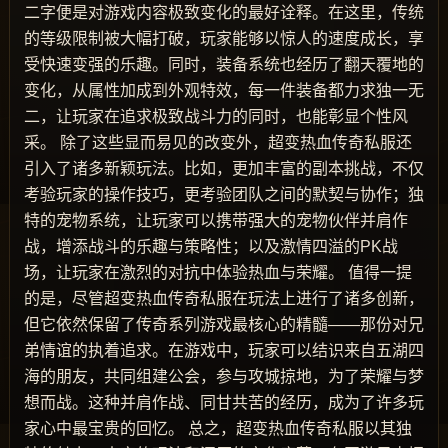
二字便是对游戏内容极致变化的最好诠释。在这里，传统
的等级限制被大幅打破，玩家能够以惊人的速度成长，享
受快速变强的乐趣。同时，装备系统也经历了翻天覆地的
变化，从属性加成到外观特效，每一件装备都力求独一无
二，让玩家在追求极致战斗力的同时，也能彰显个性风
采。 除了这些显而易见的改变外，超变热血传奇私服还
引入了诸多新颖玩法。比如，更加丰富的副本挑战，不仅
考验玩家的操作技巧，更考验团队之间的默契与协作；独
特的宠物系统，让玩家可以携带强大的宠物伙伴并肩作
战，增添战斗的乐趣与策略性；以及激情四溢的PK战
场，让玩家在激烈的对抗中体验热血与荣耀。 值得一提
的是，尽管超变热血传奇私服在玩法上进行了诸多创新，
但它依然保留了传奇系列游戏最核心的精髓——那份对兄
弟情谊的执着追求。在游戏中，玩家可以结识来自五湖四
海的朋友，共同组建公会，参与攻城掠地，为了荣耀与梦
想而战。这种并肩作战、同甘共苦的经历，成为了许多玩
家心中最宝贵的回忆。 总之，超变热血传奇私服以其独