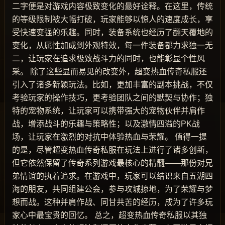
二字便是对游戏内容极致变化的最好诠释。在这里，传统
的等级限制被大幅打破，玩家能够以惊人的速度成长，享
受快速变强的乐趣。同时，装备系统也经历了翻天覆地的
变化，从属性加成到外观特效，每一件装备都力求独一无
二，让玩家在追求极致战斗力的同时，也能彰显个性风
采。 除了这些显而易见的改变外，超变热血传奇私服还
引入了诸多新颖玩法。比如，更加丰富的副本挑战，不仅
考验玩家的操作技巧，更考验团队之间的默契与协作；独
特的宠物系统，让玩家可以携带强大的宠物伙伴并肩作
战，增添战斗的乐趣与策略性；以及激情四溢的PK战
场，让玩家在激烈的对抗中体验热血与荣耀。 值得一提
的是，尽管超变热血传奇私服在玩法上进行了诸多创新，
但它依然保留了传奇系列游戏最核心的精髓——那份对兄
弟情谊的执着追求。在游戏中，玩家可以结识来自五湖四
海的朋友，共同组建公会，参与攻城掠地，为了荣耀与梦
想而战。这种并肩作战、同甘共苦的经历，成为了许多玩
家心中最宝贵的回忆。 总之，超变热血传奇私服以其独