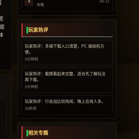
4
06-12
服
攻略
，
苦
底
玩家热评
体
玩家热评：多端下载入口清楚，PC 端挂机方
便。
3分钟前
玩家热评：截图看起来完整，适合先了解玩法
再下载。
3分钟前
玩家热评：行会战比较热闹，晚上在线人多。
30秒前
相关专题