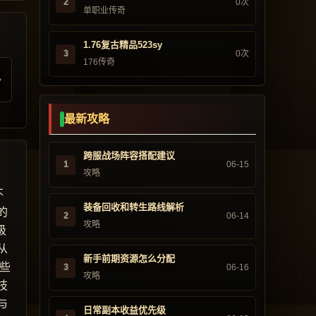
2
0次
单职业传奇
1.76复古精品523sy
3
0次
176传奇
最新攻略
跨服战场阵容搭配建议
1
06-15
攻略
不
装备回收和转生路线解析
的
2
06-14
攻略
级
从
新手前期资源怎么分配
些
3
06-16
攻略
技
与
日常副本收益优先级