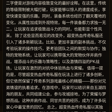
二字便是对游戏内容极致变化的最好诠释。在这里，传统
的等级限制被大幅打破，玩家能够以惊人的速度成长，享
受快速变强的乐趣。同时，装备系统也经历了翻天覆地的
变化，从属性加成到外观特效，每一件装备都力求独一无
二，让玩家在追求极致战斗力的同时，也能彰显个性风
采。 除了这些显而易见的改变外，超变热血传奇私服还
引入了诸多新颖玩法。比如，更加丰富的副本挑战，不仅
考验玩家的操作技巧，更考验团队之间的默契与协作；独
特的宠物系统，让玩家可以携带强大的宠物伙伴并肩作
战，增添战斗的乐趣与策略性；以及激情四溢的PK战
场，让玩家在激烈的对抗中体验热血与荣耀。 值得一提
的是，尽管超变热血传奇私服在玩法上进行了诸多创新，
但它依然保留了传奇系列游戏最核心的精髓——那份对兄
弟情谊的执着追求。在游戏中，玩家可以结识来自五湖四
海的朋友，共同组建公会，参与攻城掠地，为了荣耀与梦
想而战。这种并肩作战、同甘共苦的经历，成为了许多玩
家心中最宝贵的回忆。 总之，超变热血传奇私服以其独