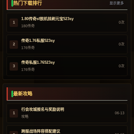
热门下载排行
显示更多
1.80传奇sf脱机挂刷元宝523sy
1
0次
180传奇
传奇1.76私服523sy
2
0次
176传奇
传奇私服1.76523sy
3
0次
176传奇
最新攻略
行会攻城报名与奖励说明
1
06-13
攻略
跨服战场阵容搭配建议