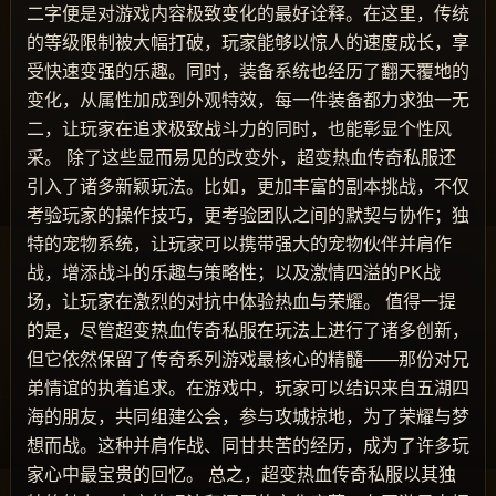
二字便是对游戏内容极致变化的最好诠释。在这里，传统
的等级限制被大幅打破，玩家能够以惊人的速度成长，享
受快速变强的乐趣。同时，装备系统也经历了翻天覆地的
变化，从属性加成到外观特效，每一件装备都力求独一无
二，让玩家在追求极致战斗力的同时，也能彰显个性风
采。 除了这些显而易见的改变外，超变热血传奇私服还
引入了诸多新颖玩法。比如，更加丰富的副本挑战，不仅
考验玩家的操作技巧，更考验团队之间的默契与协作；独
特的宠物系统，让玩家可以携带强大的宠物伙伴并肩作
战，增添战斗的乐趣与策略性；以及激情四溢的PK战
场，让玩家在激烈的对抗中体验热血与荣耀。 值得一提
的是，尽管超变热血传奇私服在玩法上进行了诸多创新，
但它依然保留了传奇系列游戏最核心的精髓——那份对兄
弟情谊的执着追求。在游戏中，玩家可以结识来自五湖四
海的朋友，共同组建公会，参与攻城掠地，为了荣耀与梦
想而战。这种并肩作战、同甘共苦的经历，成为了许多玩
家心中最宝贵的回忆。 总之，超变热血传奇私服以其独