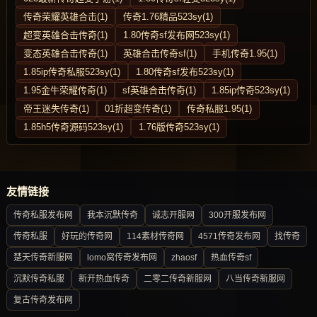
传奇荣耀英雄合击(1)
传奇1.76精品523sy(1)
超变英雄合击传奇(1)
1.80传奇sf发布网523sy(1)
变态英雄合击传奇(1)
英雄合击传奇sf(1)
手机传奇1.95(1)
1.85ip传奇私服523sy(1)
1.80传奇sf发布523sy(1)
1.95金牛荣耀传奇(1)
sf英雄合击传奇(1)
1.85ip传奇523sy(1)
帝王迷失传奇(1)
01折超变传奇(1)
传奇私服1.95(1)
1.85h5传奇源码523sy(1)
1.76版传奇523sy(1)
友情链接
传奇私服发布网
我本沉默传奇
诚志开服网
300开服发布网
传奇私服
好玩的传奇网
114素材传奇网
4571传奇发布网
找传奇
楚天传奇新服网
lomo窝传奇发布网
zhaosf
热血传奇sf
沉默传奇私服
新开热血传奇
二零二传奇新服网
八当传奇新服网
复古传奇发布网