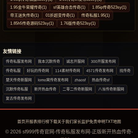
1.95金牛荣耀传奇(1)
sf英雄合击传奇(1)
1.85ip传奇523sy(1)
帝王迷失传奇(1)
01折超变传奇(1)
传奇私服1.95(1)
1.85h5传奇源码523sy(1)
1.76版传奇523sy(1)
友情链接
传奇私服发布网
我本沉默传奇
诚志开服网
300开服发布网
传奇私服
好玩的传奇网
114素材传奇网
4571传奇发布网
找传奇
楚天传奇新服网
lomo窝传奇发布网
zhaosf
热血传奇sf
沉默传奇私服
新开热血传奇
二零二传奇新服网
八当传奇新服网
复古传奇发布网
首页
开服表
排行榜
下载
关于我们
家长监护
免责申明
TXT地图
© 2026 sf999传奇官网-传奇私服发布网-正版新开热血传奇-