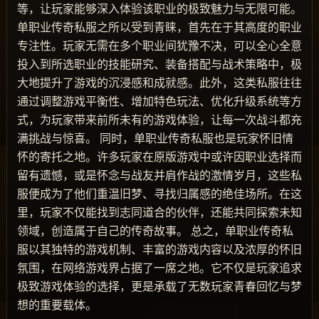
等，让玩家能够深入体验该职业的极致魅力与无限可能。
单职业传奇私服之所以受到青睐，首先在于其高度的职业
专注性。玩家无需在多个职业间犹豫不决，可以全心全意
投入到所选职业的技能研究、装备搭配与战术策略中，极
大地提升了游戏的沉浸感和成就感。此外，这类私服往往
通过调整游戏平衡性、增加特色玩法、优化升级系统等方
式，为玩家带来前所未有的游戏体验，让每一次战斗都充
满挑战与惊喜。 同时，单职业传奇私服也是玩家怀旧情
怀的寄托之地。许多玩家在原版游戏中或许因职业选择而
留有遗憾，或是怀念与战友并肩作战的激情岁月，这些私
服便成为了他们重温旧梦、寻找归属感的绝佳场所。在这
里，玩家不仅能找到志同道合的伙伴，还能共同探索未知
领域，创造属于自己的传奇故事。 总之，单职业传奇私
服以其独特的游戏机制、丰富的游戏内容以及浓厚的怀旧
氛围，在网络游戏界占据了一席之地。它不仅是玩家追求
极致游戏体验的选择，更是承载了无数玩家青春回忆与梦
想的重要载体。