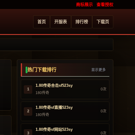
商标展示
查看授权
首页
开服表
排行榜
下载页
热门下载排行
显示更多
1.80传奇合击sf523sy
1
0次
180传奇
1.80传奇sf直播523sy
2
0次
180传奇
1.80传奇sf网站523sy
3
0次