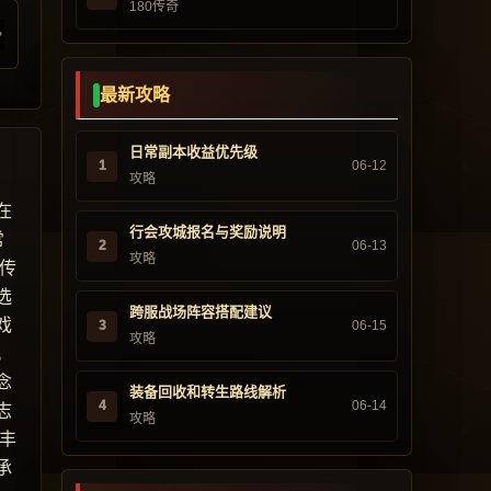
180传奇
最新攻略
日常副本收益优先级
1
06-12
攻略
在
行会攻城报名与奖励说明
常
2
06-13
攻略
传
选
跨服战场阵容搭配建议
戏
3
06-15
攻略
。
念
装备回收和转生路线解析
4
06-14
志
攻略
丰
承