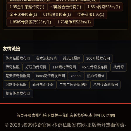
1.95金牛荣耀传奇(1)
sf英雄合击传奇(1)
1.85ip传奇523sy(1)
帝王迷失传奇(1)
01折超变传奇(1)
传奇私服1.95(1)
1.85h5传奇源码523sy(1)
1.76版传奇523sy(1)
友情链接
传奇私服发布网
我本沉默传奇
诚志开服网
300开服发布网
传奇私服
好玩的传奇网
114素材传奇网
4571传奇发布网
找传奇
楚天传奇新服网
lomo窝传奇发布网
zhaosf
热血传奇sf
沉默传奇私服
新开热血传奇
二零二传奇新服网
八当传奇新服网
复古传奇发布网
首页
开服表
排行榜
下载
关于我们
家长监护
免责申明
TXT地图
© 2026 sf999传奇官网-传奇私服发布网-正版新开热血传奇-