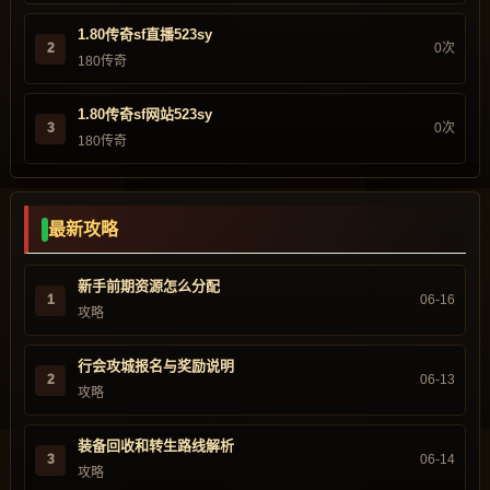
1.80传奇sf直播523sy
2
0次
180传奇
1.80传奇sf网站523sy
3
0次
180传奇
最新攻略
新手前期资源怎么分配
1
06-16
攻略
行会攻城报名与奖励说明
2
06-13
攻略
装备回收和转生路线解析
3
06-14
攻略