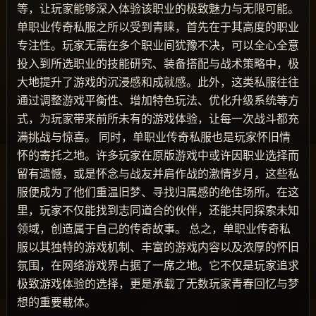
等，让玩家能够深入体验该职业的极致魅力与无限可能。
单职业传奇私服之所以受到青睐，首先在于其高度的职业
专注性。玩家无需在多个职业间犹豫不决，可以全心全意
投入到所选职业的技能研究、装备搭配与战术策略中，极
大地提升了游戏的沉浸感和成就感。此外，这类私服往往
通过调整游戏平衡性、增加特色玩法、优化升级系统等方
式，为玩家带来前所未有的游戏体验，让每一次战斗都充
满挑战与惊喜。 同时，单职业传奇私服也是玩家怀旧情
怀的寄托之地。许多玩家在原版游戏中或许因职业选择而
留有遗憾，或是怀念与战友并肩作战的激情岁月，这些私
服便成为了他们重温旧梦、寻找归属感的绝佳场所。在这
里，玩家不仅能找到志同道合的伙伴，还能共同探索未知
领域，创造属于自己的传奇故事。 总之，单职业传奇私
服以其独特的游戏机制、丰富的游戏内容以及浓厚的怀旧
氛围，在网络游戏界占据了一席之地。它不仅是玩家追求
极致游戏体验的选择，更是承载了无数玩家青春回忆与梦
想的重要载体。