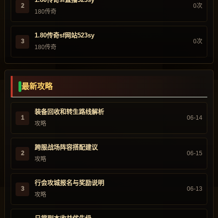
2
0次
180传奇
1.80传奇sf网站523sy
3
0次
180传奇
最新攻略
装备回收和转生路线解析
1
06-14
攻略
跨服战场阵容搭配建议
2
06-15
攻略
行会攻城报名与奖励说明
3
06-13
攻略