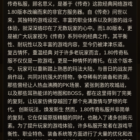
传奇私服，顾名思义，是基于《传奇》这款经典网络游戏
1.80版本改编而来的非官方服务器。自《传奇》问世以
来，其独特的游戏设定、丰富的职业体系以及刺激的战斗
体验，就深深烙印在了无数玩家的心中。而1.80版本，更
是被广大玩家视为《传奇》系列中的经典之作，其平衡
性、耐玩性以及丰富的游戏内容，至今仍被津津乐道。
复古情怀，重温经典 对于许多老玩家而言，1.80传奇私
服不仅仅是一款游戏，更是一种情怀的寄托。在这个版本
中，玩家可以重新踏上熟悉的玛法大陆，与昔日的战友并
肩作战，共同对抗强大的怪物，争夺稀有的装备和资源。
那些曾经让人热血沸腾的PK场景、紧张刺激的攻城战，
以及那些耳熟能详的地图和BOSS，都在这里得到了完美
的复刻，让玩家仿佛穿越回了那个充满激情与梦想的年
代。 创新玩法，焕发新生 然而，1.80传奇私服并非简单
的复刻，它在保留原版精髓的同时，也融入了诸多创新元
素。为了提升玩家的游戏体验，许多私服开发者在游戏平
衡性、职业特色、装备系统等方面进行了大量的优化和改