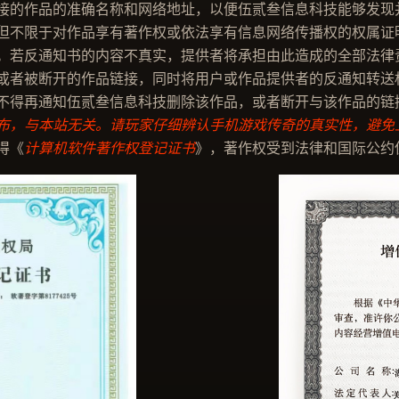
的作品的准确名称和网络地址，以便伍贰叁信息科技能够发现
不限于对作品享有著作权或依法享有信息网络传播权的权属证
若反通知书的内容不真实，提供者将承担由此造成的全部法律
或者被断开的作品链接，同时将用户或作品提供者的反通知转送
不得再通知伍贰叁信息科技删除该作品，或者断开与该作品的链
布，与本站无关。请玩家仔细辨认手机游戏传奇的真实性，避免上
得《
计算机软件著作权登记证书
》，著作权受到法律和国际公约