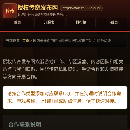
授权传奇发布网
http://www.sf999.cloud/
专注新开传奇SF信息整理与展示
首页
开服表
排行榜
下载页
当前位置 :
首页
>
国内最全面的热血传奇私服授权推广站点-商务洽谈
授权传奇发布网欢迎游戏厂商、专区运营、内容团队和相关
站点与我们联系，围绕传奇私服资讯、手游合作和友情链接
等方向开展合作。
请按合作类型添加对应联系QQ，并在沟通时说明合作需
求、游戏名称、上线时间或站点信息，便于快速对接。
合作联系说明